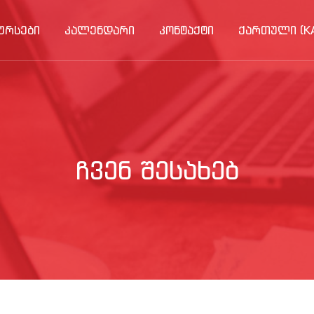
ᲣᲠᲡᲔᲑᲘ
ᲙᲐᲚᲔᲜᲓᲐᲠᲘ
ᲙᲝᲜᲢᲐᲥᲢᲘ
ᲥᲐᲠᲗᲣᲚᲘ ‎(KA
ᲩᲕᲔᲜ ᲨᲔᲡᲐᲮᲔᲑ