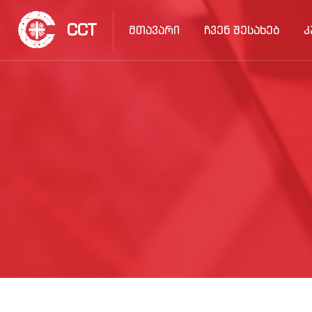
CCT
ᲛᲗᲐᲕᲐᲠᲘ
ᲩᲕᲔᲜ ᲨᲔᲡᲐᲮᲔᲑ
Კ
გადადი მთავარ შინაარსზე