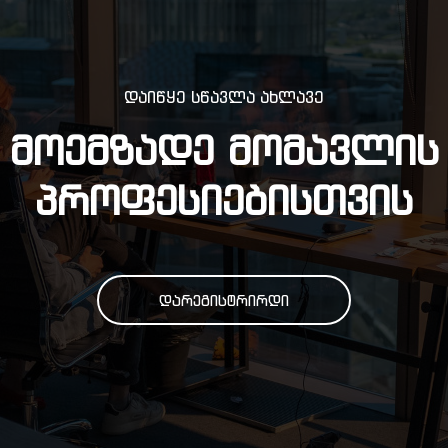
დაიწყე სწავლა ახლავე
ᲛᲝᲔᲛᲖᲐᲓᲔ ᲛᲝᲛᲐᲕᲚᲘᲡ
ᲞᲠᲝᲤᲔᲡᲘᲔᲑᲘᲡᲗᲕᲘᲡ
დარეგისტრირდი