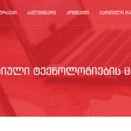
ᲣᲠᲡᲔᲑᲘ
ᲙᲐᲚᲔᲜᲓᲐᲠᲘ
ᲙᲝᲜᲢᲐᲥᲢᲘ
ᲥᲐᲠᲗᲣᲚᲘ ‎(KA
ᲢᲘᲣᲚᲘ ᲢᲔᲥᲜᲝᲚᲝᲒᲘᲔᲑᲘᲡ Ც