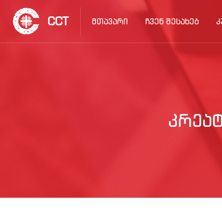
CCT
ᲛᲗᲐᲕᲐᲠᲘ
ᲩᲕᲔᲜ ᲨᲔᲡᲐᲮᲔᲑ
Კ
ᲙᲠᲔᲐ
გადადი მთავარ შინაარსზე