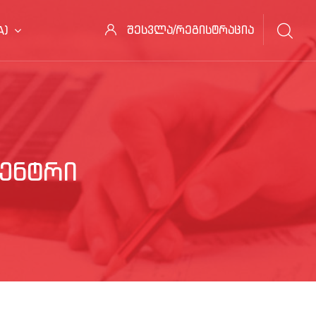
შესვლა/რეგისტრაცია
)‎
ᲔᲜᲢᲠᲘ