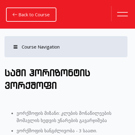
Back to Course
Course Navigation
გადადი მთავარ შინაარსზე
სამი ჰორიზონტის
ვორქშოფი
ვორქშოფის მიზანი: კლუბის მონაწილეების
მომავლის ხედვის უნარების გავარჯიშება
ვორქშოფის ხანგძლივობა - 3 საათი.